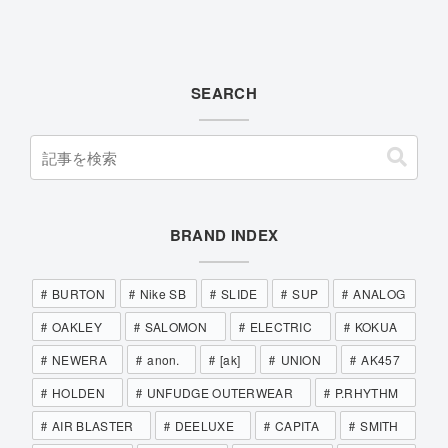
SEARCH
BRAND INDEX
BURTON
Nike SB
SLIDE
SUP
ANALOG
OAKLEY
SALOMON
ELECTRIC
KOKUA
NEWERA
anon.
[ak]
UNION
AK457
HOLDEN
UNFUDGE OUTERWEAR
P.RHYTHM
AIR BLASTER
DEELUXE
CAPITA
SMITH