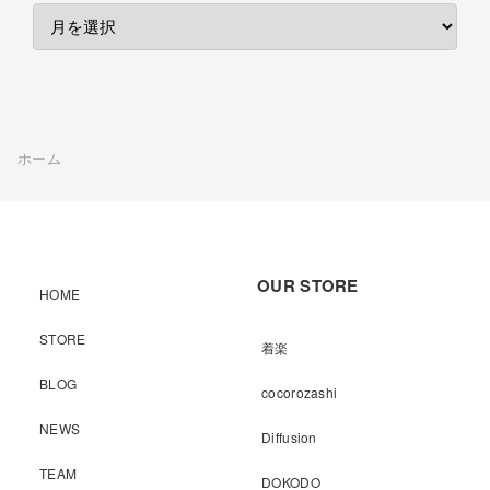
ホーム
OUR STORE
HOME
STORE
着楽
BLOG
cocorozashi
NEWS
Diffusion
TEAM
DOKODO