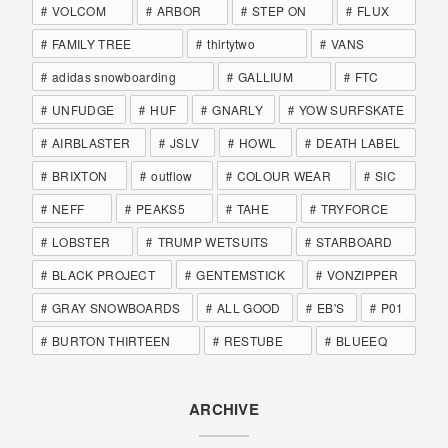
VOLCOM
ARBOR
STEP ON
FLUX
FAMILY TREE
thirtytwo
VANS
adidas snowboarding
GALLIUM
FTC
UNFUDGE
HUF
GNARLY
YOW SURFSKATE
AIRBLASTER
JSLV
HOWL
DEATH LABEL
BRIXTON
outflow
COLOUR WEAR
SIC
NEFF
PEAKS5
TAHE
TRYFORCE
LOBSTER
TRUMP WETSUITS
STARBOARD
BLACK PROJECT
GENTEMSTICK
VONZIPPER
GRAY SNOWBOARDS
ALL GOOD
EB'S
P01
BURTON THIRTEEN
RESTUBE
BLUEEQ
ARCHIVE