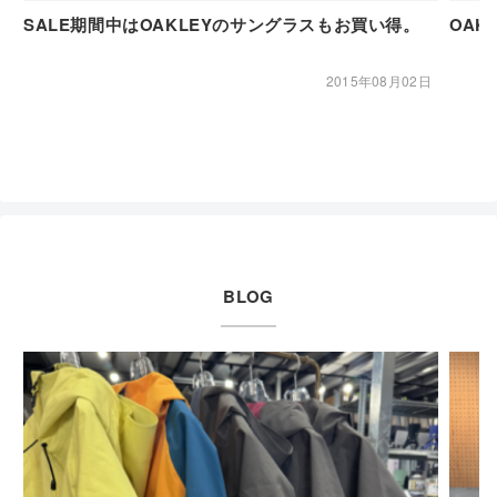
SALE期間中はOAKLEYのサングラスもお買い得。
OAK
2015年08月02日
BLOG