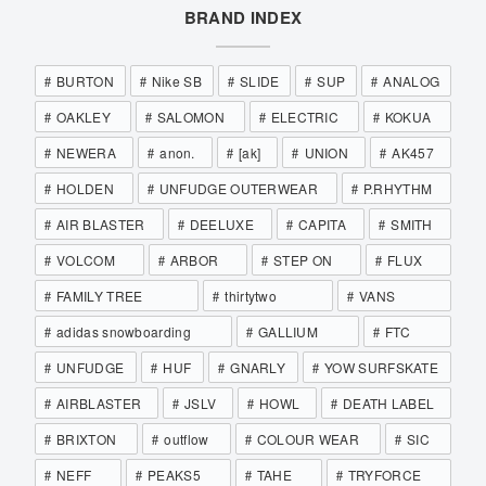
BRAND INDEX
BURTON
Nike SB
SLIDE
SUP
ANALOG
OAKLEY
SALOMON
ELECTRIC
KOKUA
NEWERA
anon.
[ak]
UNION
AK457
HOLDEN
UNFUDGE OUTERWEAR
P.RHYTHM
AIR BLASTER
DEELUXE
CAPITA
SMITH
VOLCOM
ARBOR
STEP ON
FLUX
FAMILY TREE
thirtytwo
VANS
adidas snowboarding
GALLIUM
FTC
UNFUDGE
HUF
GNARLY
YOW SURFSKATE
AIRBLASTER
JSLV
HOWL
DEATH LABEL
BRIXTON
outflow
COLOUR WEAR
SIC
NEFF
PEAKS5
TAHE
TRYFORCE