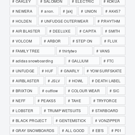
OAKLEY
SALOMON
ELECTRIC
KOKUA
NEWERA
anon.
[ak]
UNION
AK457
HOLDEN
UNFUDGE OUTERWEAR
P.RHYTHM
AIR BLASTER
DEELUXE
CAPITA
SMITH
VOLCOM
ARBOR
STEP ON
FLUX
FAMILY TREE
thirtytwo
VANS
adidas snowboarding
GALLIUM
FTC
UNFUDGE
HUF
GNARLY
YOW SURFSKATE
AIRBLASTER
JSLV
HOWL
DEATH LABEL
BRIXTON
outflow
COLOUR WEAR
SIC
NEFF
PEAKS5
TAHE
TRYFORCE
LOBSTER
TRUMP WETSUITS
STARBOARD
BLACK PROJECT
GENTEMSTICK
VONZIPPER
GRAY SNOWBOARDS
ALL GOOD
EB'S
P01