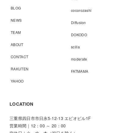
BLOG
cocorozashi
NEWS
Diffusion
TEAM
DOKODO
ABOUT
scilla
CONTACT
moderate
RAKUTEN
FATMAMA
YAHOO
LOCATION
三重県四日市市日永5-12-13 エビオビル1F
営業時間｜12：00 ～ 20：00