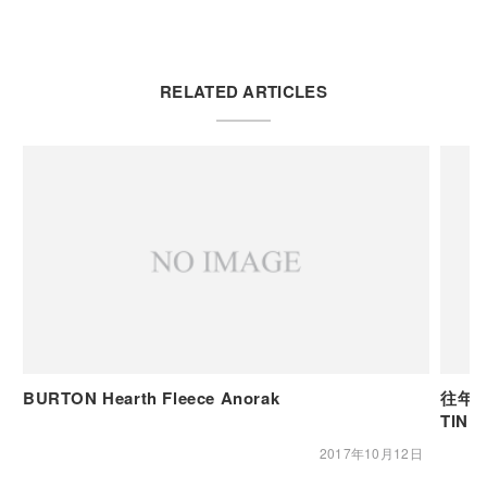
RELATED ARTICLES
BURTON Hearth Fleece Anorak
往年
TIN
2017年10月12日