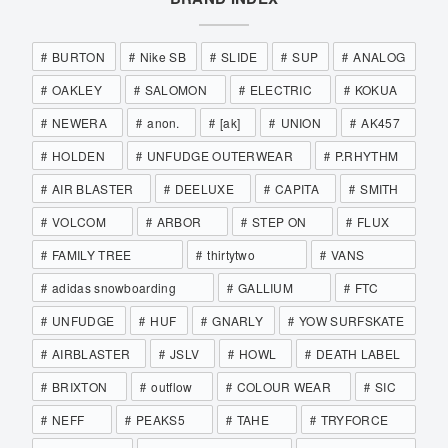
BURTON
Nike SB
SLIDE
SUP
ANALOG
OAKLEY
SALOMON
ELECTRIC
KOKUA
NEWERA
anon.
[ak]
UNION
AK457
HOLDEN
UNFUDGE OUTERWEAR
P.RHYTHM
AIR BLASTER
DEELUXE
CAPITA
SMITH
VOLCOM
ARBOR
STEP ON
FLUX
FAMILY TREE
thirtytwo
VANS
adidas snowboarding
GALLIUM
FTC
UNFUDGE
HUF
GNARLY
YOW SURFSKATE
AIRBLASTER
JSLV
HOWL
DEATH LABEL
BRIXTON
outflow
COLOUR WEAR
SIC
NEFF
PEAKS5
TAHE
TRYFORCE