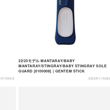
22/23モデル MANTARAY/BABY
MANTARAY/STINGRAY/BABY STINGRAY SOLE
GUARD [0100008]｜GENTEM STICK
年07月04日
2022年11月28