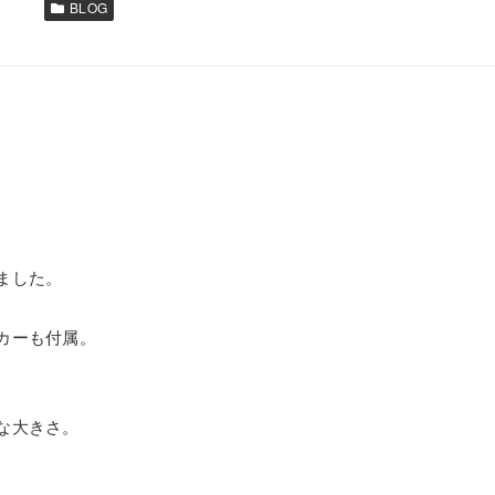
BLOG
ました。
カーも付属。
な大きさ。