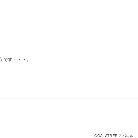
うです・・・。
P
COALATREE アパレル