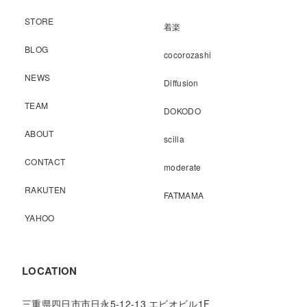
STORE
着楽
BLOG
cocorozashi
NEWS
Diffusion
TEAM
DOKODO
ABOUT
scilla
CONTACT
moderate
RAKUTEN
FATMAMA
YAHOO
LOCATION
三重県四日市市日永5-12-13 エビオビル1F