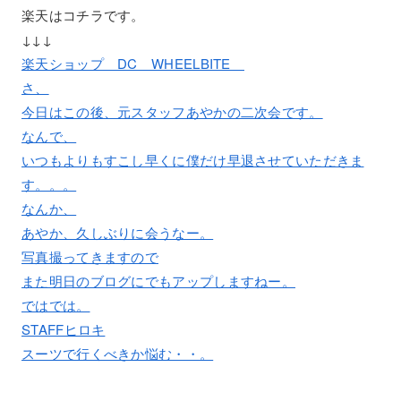
楽天はコチラです。
↓↓↓
楽天ショップ DC WHEELBITE
さ、
今日はこの後、元スタッフあやかの二次会です。
なんで、
いつもよりもすこし早くに僕だけ早退させていただきま
す。。。
なんか、
あやか、久しぶりに会うなー。
写真撮ってきますので
また明日のブログにでもアップしますねー。
ではでは。
STAFFヒロキ
スーツで行くべきか悩む・・。