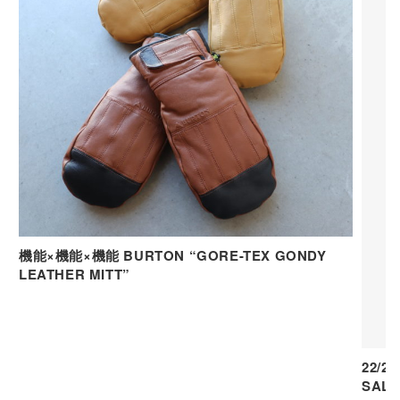
機能×機能×機能 BURTON “GORE-TEX GONDY
LEATHER MITT”
22/2
SAL