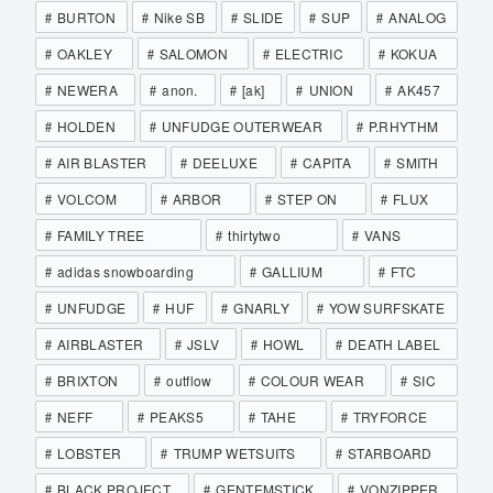
BURTON
Nike SB
SLIDE
SUP
ANALOG
OAKLEY
SALOMON
ELECTRIC
KOKUA
NEWERA
anon.
[ak]
UNION
AK457
HOLDEN
UNFUDGE OUTERWEAR
P.RHYTHM
AIR BLASTER
DEELUXE
CAPITA
SMITH
VOLCOM
ARBOR
STEP ON
FLUX
FAMILY TREE
thirtytwo
VANS
adidas snowboarding
GALLIUM
FTC
UNFUDGE
HUF
GNARLY
YOW SURFSKATE
AIRBLASTER
JSLV
HOWL
DEATH LABEL
BRIXTON
outflow
COLOUR WEAR
SIC
NEFF
PEAKS5
TAHE
TRYFORCE
LOBSTER
TRUMP WETSUITS
STARBOARD
BLACK PROJECT
GENTEMSTICK
VONZIPPER