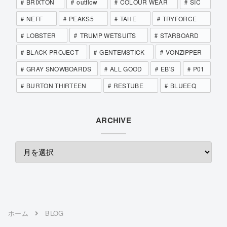
BRIXTON
outflow
COLOUR WEAR
SIC
NEFF
PEAKS5
TAHE
TRYFORCE
LOBSTER
TRUMP WETSUITS
STARBOARD
BLACK PROJECT
GENTEMSTICK
VONZIPPER
GRAY SNOWBOARDS
ALL GOOD
EB'S
P01
BURTON THIRTEEN
RESTUBE
BLUEEQ
ARCHIVE
ホーム
BLOG