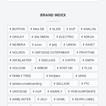
BRAND INDEX
BURTON
Nike SB
SLIDE
SUP
ANALOG
OAKLEY
SALOMON
ELECTRIC
KOKUA
NEWERA
anon.
[ak]
UNION
AK457
HOLDEN
UNFUDGE OUTERWEAR
P.RHYTHM
AIR BLASTER
DEELUXE
CAPITA
SMITH
VOLCOM
ARBOR
STEP ON
FLUX
FAMILY TREE
thirtytwo
VANS
adidas snowboarding
GALLIUM
FTC
UNFUDGE
HUF
GNARLY
YOW SURFSKATE
AIRBLASTER
JSLV
HOWL
DEATH LABEL