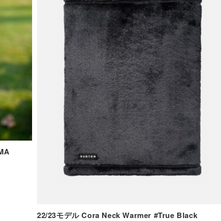
MA
22/23モデル Cora Neck Warmer #True Black