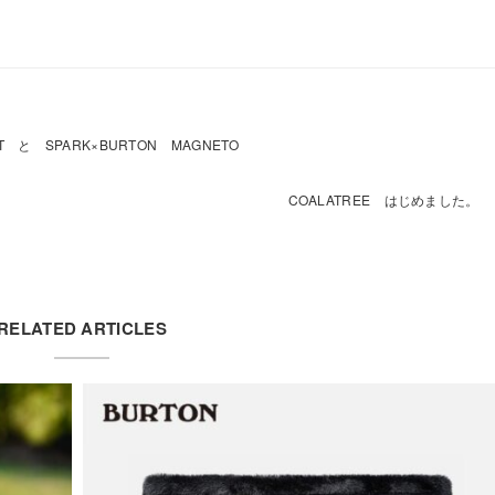
LIT と SPARK×BURTON MAGNETO
COALATREE はじめました。
RELATED ARTICLES