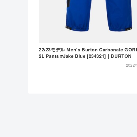
22/23モデル Men’s Burton Carbonate GOR
2L Pants #Jake Blue [234321]｜BURTON
2022