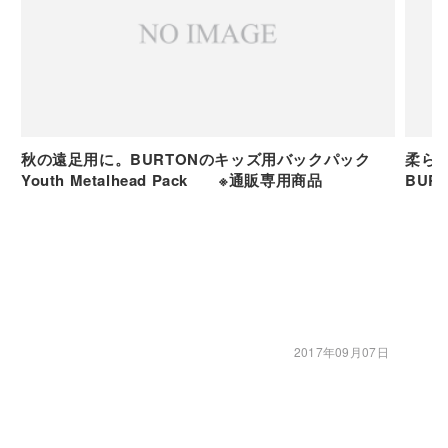
秋の遠足用に。BURTONのキッズ用バックパック
柔ら
Youth Metalhead Pack ※通販専用商品
BURT
2017年09月07日