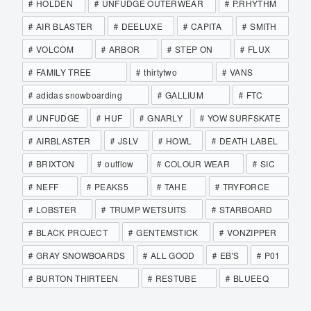
HOLDEN
UNFUDGE OUTERWEAR
P.RHYTHM
AIR BLASTER
DEELUXE
CAPITA
SMITH
VOLCOM
ARBOR
STEP ON
FLUX
FAMILY TREE
thirtytwo
VANS
adidas snowboarding
GALLIUM
FTC
UNFUDGE
HUF
GNARLY
YOW SURFSKATE
AIRBLASTER
JSLV
HOWL
DEATH LABEL
BRIXTON
outflow
COLOUR WEAR
SIC
NEFF
PEAKS5
TAHE
TRYFORCE
LOBSTER
TRUMP WETSUITS
STARBOARD
BLACK PROJECT
GENTEMSTICK
VONZIPPER
GRAY SNOWBOARDS
ALL GOOD
EB'S
P01
BURTON THIRTEEN
RESTUBE
BLUEEQ