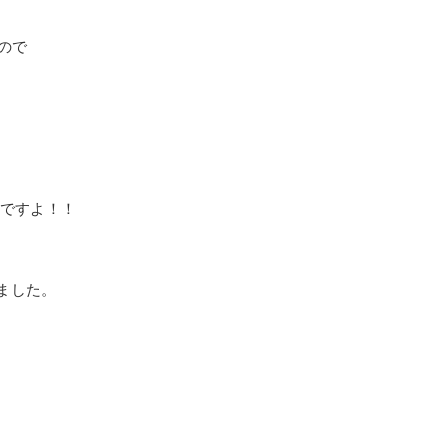
ので
利ですよ！！
ました。