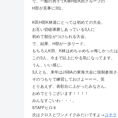
で、一般の男子でK林H部K田グループの
H部が見事に3位。
K田H部K林達にとっては初めての大会。
お互い切磋琢磨しあっている3人に
初めて順位がつけられる大会。
で、結果、H部が一歩リード。
もちろんK田、K林はめちゃめちゃ悔しかった
この3人、今まで以上にやる気になってます。
うん、いい感じ。
3人とも、来年はJSBAの東海大会に強制参加
そのつもりで練習しておけよーーー。笑
とりあえず、表彰台に上がったみなさん。
おめでとうございます！！！！
みんなすごいわ・・・。
STAFFヒロキ
次はクロスとワンメイクみたいですよ→
コチラ