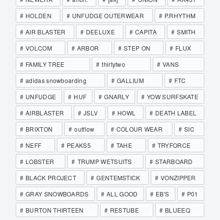
HOLDEN
UNFUDGE OUTERWEAR
P.RHYTHM
AIR BLASTER
DEELUXE
CAPITA
SMITH
VOLCOM
ARBOR
STEP ON
FLUX
FAMILY TREE
thirtytwo
VANS
adidas snowboarding
GALLIUM
FTC
UNFUDGE
HUF
GNARLY
YOW SURFSKATE
AIRBLASTER
JSLV
HOWL
DEATH LABEL
BRIXTON
outflow
COLOUR WEAR
SIC
NEFF
PEAKS5
TAHE
TRYFORCE
LOBSTER
TRUMP WETSUITS
STARBOARD
BLACK PROJECT
GENTEMSTICK
VONZIPPER
GRAY SNOWBOARDS
ALL GOOD
EB'S
P01
BURTON THIRTEEN
RESTUBE
BLUEEQ