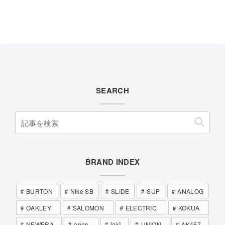
SEARCH
BRAND INDEX
BURTON
Nike SB
SLIDE
SUP
ANALOG
OAKLEY
SALOMON
ELECTRIC
KOKUA
NEWERA
anon.
[ak]
UNION
AK457