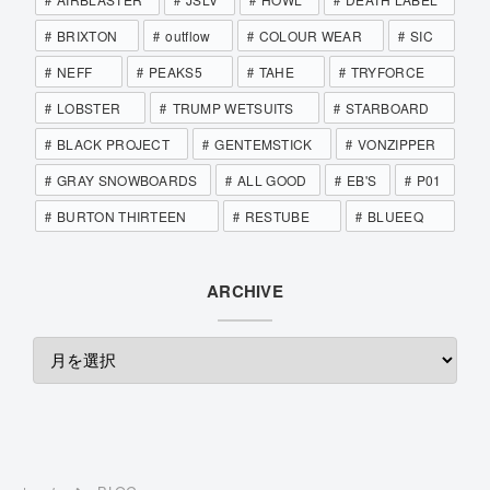
BRIXTON
outflow
COLOUR WEAR
SIC
NEFF
PEAKS5
TAHE
TRYFORCE
LOBSTER
TRUMP WETSUITS
STARBOARD
BLACK PROJECT
GENTEMSTICK
VONZIPPER
GRAY SNOWBOARDS
ALL GOOD
EB'S
P01
BURTON THIRTEEN
RESTUBE
BLUEEQ
ARCHIVE