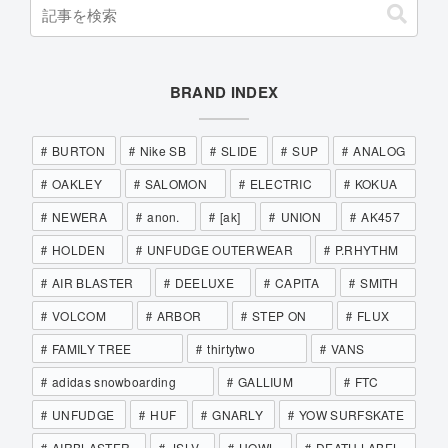
BRAND INDEX
BURTON
Nike SB
SLIDE
SUP
ANALOG
OAKLEY
SALOMON
ELECTRIC
KOKUA
NEWERA
anon.
[ak]
UNION
AK457
HOLDEN
UNFUDGE OUTERWEAR
P.RHYTHM
AIR BLASTER
DEELUXE
CAPITA
SMITH
VOLCOM
ARBOR
STEP ON
FLUX
FAMILY TREE
thirtytwo
VANS
adidas snowboarding
GALLIUM
FTC
UNFUDGE
HUF
GNARLY
YOW SURFSKATE
AIRBLASTER
JSLV
HOWL
DEATH LABEL