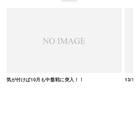
気が付けば10月も中盤戦に突入！！
13/