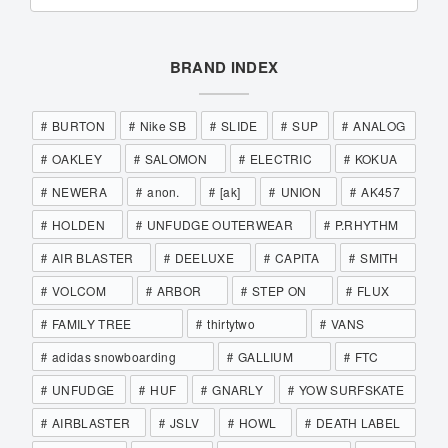
BRAND INDEX
BURTON
Nike SB
SLIDE
SUP
ANALOG
OAKLEY
SALOMON
ELECTRIC
KOKUA
NEWERA
anon.
[ak]
UNION
AK457
HOLDEN
UNFUDGE OUTERWEAR
P.RHYTHM
AIR BLASTER
DEELUXE
CAPITA
SMITH
VOLCOM
ARBOR
STEP ON
FLUX
FAMILY TREE
thirtytwo
VANS
adidas snowboarding
GALLIUM
FTC
UNFUDGE
HUF
GNARLY
YOW SURFSKATE
AIRBLASTER
JSLV
HOWL
DEATH LABEL