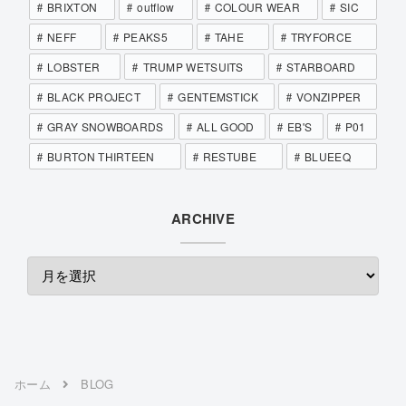
BRIXTON
outflow
COLOUR WEAR
SIC
NEFF
PEAKS5
TAHE
TRYFORCE
LOBSTER
TRUMP WETSUITS
STARBOARD
BLACK PROJECT
GENTEMSTICK
VONZIPPER
GRAY SNOWBOARDS
ALL GOOD
EB'S
P01
BURTON THIRTEEN
RESTUBE
BLUEEQ
ARCHIVE
ホーム
BLOG