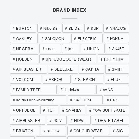
BRAND INDEX
BURTON
Nike SB
SLIDE
SUP
ANALOG
OAKLEY
SALOMON
ELECTRIC
KOKUA
NEWERA
anon.
[ak]
UNION
AK457
HOLDEN
UNFUDGE OUTERWEAR
P.RHYTHM
AIR BLASTER
DEELUXE
CAPITA
SMITH
VOLCOM
ARBOR
STEP ON
FLUX
FAMILY TREE
thirtytwo
VANS
adidas snowboarding
GALLIUM
FTC
UNFUDGE
HUF
GNARLY
YOW SURFSKATE
AIRBLASTER
JSLV
HOWL
DEATH LABEL
BRIXTON
outflow
COLOUR WEAR
SIC