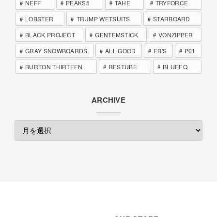
NEFF
PEAKS5
TAHE
TRYFORCE
LOBSTER
TRUMP WETSUITS
STARBOARD
BLACK PROJECT
GENTEMSTICK
VONZIPPER
GRAY SNOWBOARDS
ALL GOOD
EB'S
P01
BURTON THIRTEEN
RESTUBE
BLUEEQ
ARCHIVE