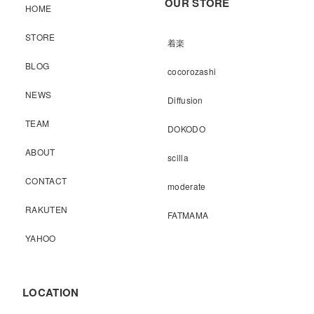
OUR STORE
HOME
STORE
着楽
BLOG
cocorozashi
NEWS
Diffusion
TEAM
DOKODO
ABOUT
scilla
CONTACT
moderate
RAKUTEN
FATMAMA
YAHOO
LOCATION