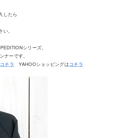
入したら
さい。
EDITIONシリーズ。
インナーです。
は
コチラ
YAHOOショッピングは
コチラ