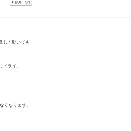
BURTON
激しく動いても
にドライ。
。
れなくなります。