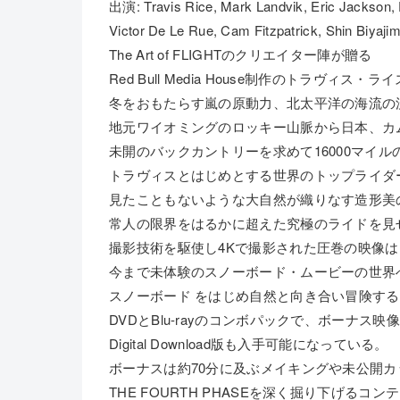
出演: Travis Rice, Mark Landvik, Eric Jackson, 
Victor De Le Rue, Cam Fitzpatrick, Shin Biyaji
The Art of FLIGHTのクリエイター陣が贈る
Red Bull Media House制作のトラヴィス・ラ
冬をおもたらす嵐の原動力、北太平洋の海流の
地元ワイオミングのロッキー山脈から日本、カ
未開のバックカントリーを求めて16000マイル
トラヴィスとはじめとする世界のトップライダ
見たこともないような大自然が織りなす造形美
常人の限界をはるかに超えた究極のライドを見
撮影技術を駆使し4Kで撮影された圧巻の映像は
今まで未体験のスノーボード・ムービーの世界
スノーボード をはじめ自然と向き合い冒険す
DVDとBlu-rayのコンボパックで、ボーナス映
Digital Download版も入手可能になっている。
ボーナスは約70分に及ぶメイキングや未公開カ
THE FOURTH PHASEを深く掘り下げるコ