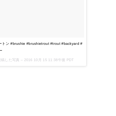
 #brushie #brushietrout #trout #backyard #
ー
)が投稿した写真 –
2016 10月 15 11:38午後 PDT