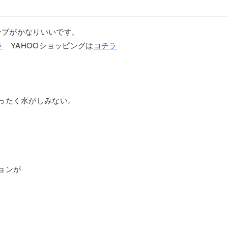
ローブがかなりいいです。
ラ
YAHOOショッピングは
コチラ
ったく水がしみない。
ョンが