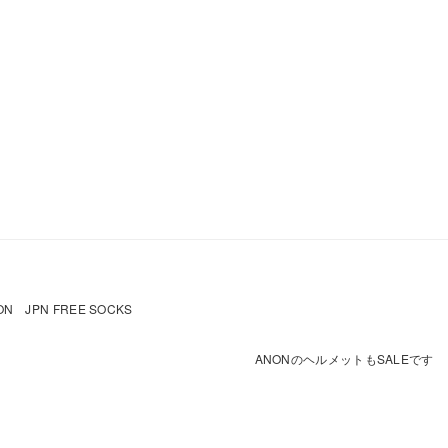
PN FREE SOCKS
ANONのヘルメットもSALEです