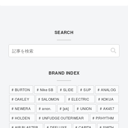
SEARCH
BRAND INDEX
BURTON
Nike SB
SLIDE
SUP
ANALOG
OAKLEY
SALOMON
ELECTRIC
KOKUA
NEWERA
anon.
[ak]
UNION
AK457
HOLDEN
UNFUDGE OUTERWEAR
P.RHYTHM
AIR BLASTER
DEELUXE
CAPITA
SMITH