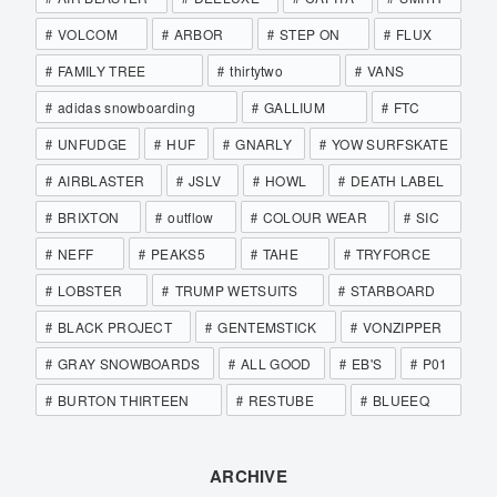
VOLCOM
ARBOR
STEP ON
FLUX
FAMILY TREE
thirtytwo
VANS
adidas snowboarding
GALLIUM
FTC
UNFUDGE
HUF
GNARLY
YOW SURFSKATE
AIRBLASTER
JSLV
HOWL
DEATH LABEL
BRIXTON
outflow
COLOUR WEAR
SIC
NEFF
PEAKS5
TAHE
TRYFORCE
LOBSTER
TRUMP WETSUITS
STARBOARD
BLACK PROJECT
GENTEMSTICK
VONZIPPER
GRAY SNOWBOARDS
ALL GOOD
EB'S
P01
BURTON THIRTEEN
RESTUBE
BLUEEQ
ARCHIVE