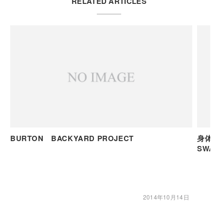
RELATED ARTICLES
BURTON BACKYARD PROJECT
身体の
SWAS
2014年10月14日