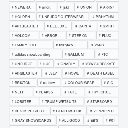
NEWERA
anon.
[ak]
UNION
AK457
HOLDEN
UNFUDGE OUTERWEAR
P.RHYTHM
AIR BLASTER
DEELUXE
CAPITA
SMITH
VOLCOM
ARBOR
STEP ON
FLUX
FAMILY TREE
thirtytwo
VANS
adidas snowboarding
GALLIUM
FTC
UNFUDGE
HUF
GNARLY
YOW SURFSKATE
AIRBLASTER
JSLV
HOWL
DEATH LABEL
BRIXTON
outflow
COLOUR WEAR
SIC
NEFF
PEAKS5
TAHE
TRYFORCE
LOBSTER
TRUMP WETSUITS
STARBOARD
BLACK PROJECT
GENTEMSTICK
VONZIPPER
GRAY SNOWBOARDS
ALL GOOD
EB'S
P01