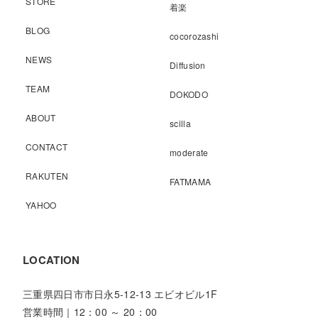
STORE
着楽
BLOG
cocorozashi
NEWS
Diffusion
TEAM
DOKODO
ABOUT
scilla
CONTACT
moderate
RAKUTEN
FATMAMA
YAHOO
LOCATION
三重県四日市市日永5-12-13 エビオビル1F
営業時間｜12：00 ～ 20：00