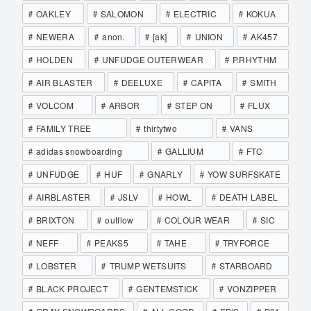
OAKLEY
SALOMON
ELECTRIC
KOKUA
NEWERA
anon.
[ak]
UNION
AK457
HOLDEN
UNFUDGE OUTERWEAR
P.RHYTHM
AIR BLASTER
DEELUXE
CAPITA
SMITH
VOLCOM
ARBOR
STEP ON
FLUX
FAMILY TREE
thirtytwo
VANS
adidas snowboarding
GALLIUM
FTC
UNFUDGE
HUF
GNARLY
YOW SURFSKATE
AIRBLASTER
JSLV
HOWL
DEATH LABEL
BRIXTON
outflow
COLOUR WEAR
SIC
NEFF
PEAKS5
TAHE
TRYFORCE
LOBSTER
TRUMP WETSUITS
STARBOARD
BLACK PROJECT
GENTEMSTICK
VONZIPPER