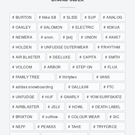
BURTON
Nike SB
SLIDE
SUP
ANALOG
OAKLEY
SALOMON
ELECTRIC
KOKUA
NEWERA
anon.
[ak]
UNION
AK457
HOLDEN
UNFUDGE OUTERWEAR
P.RHYTHM
AIR BLASTER
DEELUXE
CAPITA
SMITH
VOLCOM
ARBOR
STEP ON
FLUX
FAMILY TREE
thirtytwo
VANS
adidas snowboarding
GALLIUM
FTC
UNFUDGE
HUF
GNARLY
YOW SURFSKATE
AIRBLASTER
JSLV
HOWL
DEATH LABEL
BRIXTON
outflow
COLOUR WEAR
SIC
NEFF
PEAKS5
TAHE
TRYFORCE