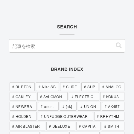
SEARCH
BRAND INDEX
BURTON
Nike SB
SLIDE
SUP
ANALOG
OAKLEY
SALOMON
ELECTRIC
KOKUA
NEWERA
anon.
[ak]
UNION
AK457
HOLDEN
UNFUDGE OUTERWEAR
P.RHYTHM
AIR BLASTER
DEELUXE
CAPITA
SMITH