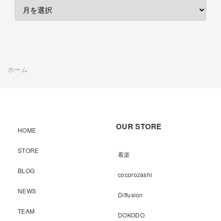
ホーム
OUR STORE
HOME
STORE
着楽
BLOG
cocorozashi
NEWS
Diffusion
TEAM
DOKODO