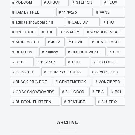
VOLCOM
ARBOR
STEP ON
FLUX
FAMILY TREE
thirtytwo
VANS
adidas snowboarding
GALLIUM
FTC
UNFUDGE
HUF
GNARLY
YOW SURFSKATE
AIRBLASTER
JSLV
HOWL
DEATH LABEL
BRIXTON
outflow
COLOUR WEAR
SIC
NEFF
PEAKS5
TAHE
TRYFORCE
LOBSTER
TRUMP WETSUITS
STARBOARD
BLACK PROJECT
GENTEMSTICK
VONZIPPER
GRAY SNOWBOARDS
ALL GOOD
EB'S
P01
BURTON THIRTEEN
RESTUBE
BLUEEQ
ARCHIVE