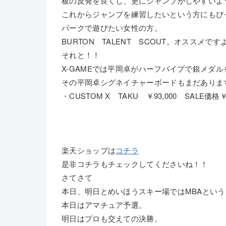
板の反発を良くし、更にジャンプがしやすいよ
これからジャンプを練習したいという方にもぴ
パークで遊びたい女性の方。
BURTON TALENT SCOUT。オススメです
それと！！
X-GAMEでは平岡卓がハーフパイプで銀メダ
その平岡卓シグネイチャーボードもまだありま
・CUSTOM X TAKU ￥93,000 SALE価格
楽天ショップは
コチラ
是非コチラもチェックしてくださいね！！
さてさて
本日、明日とめいほうスキー場ではMBAとい
本日はアマチュア予選。
明日はプロも交えての決勝。