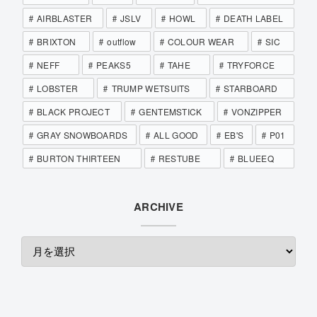
AIRBLASTER
JSLV
HOWL
DEATH LABEL
BRIXTON
outflow
COLOUR WEAR
SIC
NEFF
PEAKS5
TAHE
TRYFORCE
LOBSTER
TRUMP WETSUITS
STARBOARD
BLACK PROJECT
GENTEMSTICK
VONZIPPER
GRAY SNOWBOARDS
ALL GOOD
EB'S
P01
BURTON THIRTEEN
RESTUBE
BLUEEQ
ARCHIVE