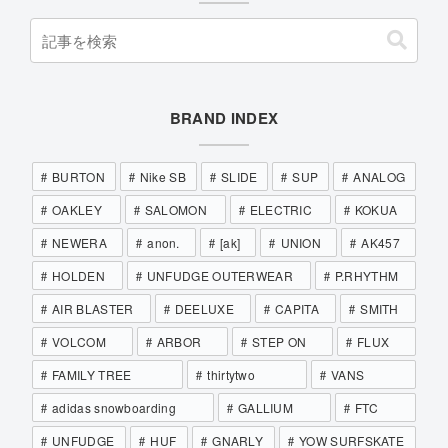
BRAND INDEX
BURTON
Nike SB
SLIDE
SUP
ANALOG
OAKLEY
SALOMON
ELECTRIC
KOKUA
NEWERA
anon.
[ak]
UNION
AK457
HOLDEN
UNFUDGE OUTERWEAR
P.RHYTHM
AIR BLASTER
DEELUXE
CAPITA
SMITH
VOLCOM
ARBOR
STEP ON
FLUX
FAMILY TREE
thirtytwo
VANS
adidas snowboarding
GALLIUM
FTC
UNFUDGE
HUF
GNARLY
YOW SURFSKATE