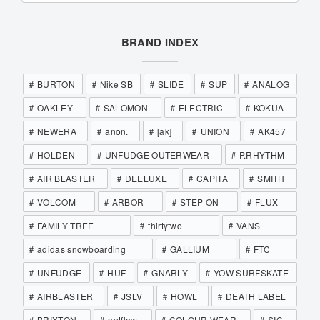
BRAND INDEX
BURTON
Nike SB
SLIDE
SUP
ANALOG
OAKLEY
SALOMON
ELECTRIC
KOKUA
NEWERA
anon.
[ak]
UNION
AK457
HOLDEN
UNFUDGE OUTERWEAR
P.RHYTHM
AIR BLASTER
DEELUXE
CAPITA
SMITH
VOLCOM
ARBOR
STEP ON
FLUX
FAMILY TREE
thirtytwo
VANS
adidas snowboarding
GALLIUM
FTC
UNFUDGE
HUF
GNARLY
YOW SURFSKATE
AIRBLASTER
JSLV
HOWL
DEATH LABEL
BRIXTON
outflow
COLOUR WEAR
SIC