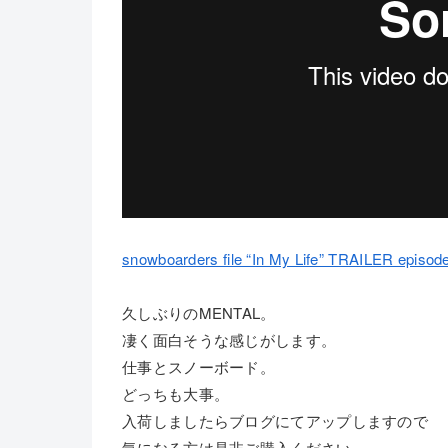
snowboarders file “In My Life” TRAILER episod
久しぶりのMENTAL。
凄く面白そうな感じがします。
仕事とスノーボード。
どっちも大事。
入荷しましたらブログにてアップしますので
気になる方は是非ご購入ください。