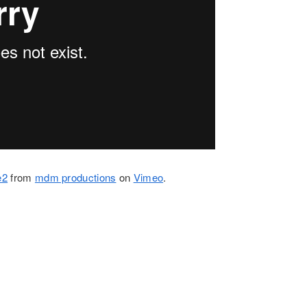
e2
from
mdm productions
on
Vimeo
.