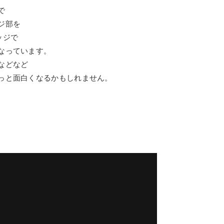
で
ジ部を
ッジで
なっています。
などなど
っと面白くなるかもしれません。