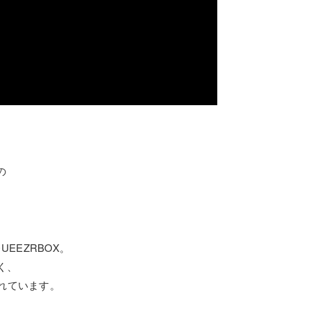
の
。
QUEEZRBOX。
く、
れています。