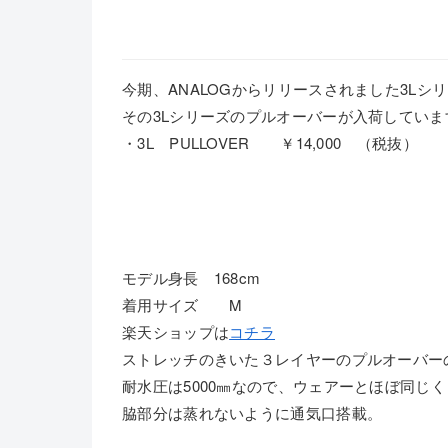
今期、ANALOGからリリースされました3Lシ
その3Lシリーズのプルオーバーが入荷していま
・3L PULLOVER ￥14,000 （税抜）
モデル身長 168cm
着用サイズ M
楽天ショップは
コチラ
ストレッチのきいた３レイヤーのプルオーバーの
耐水圧は5000㎜なので、ウェアーとほぼ同じ
脇部分は蒸れないように通気口搭載。