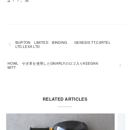
BURTON LIMITED BINDING GENESIS TT,CARTEL
LTD,LEXA LTD
HOWL やぎ革を使用したGNARLYのロゴ入りKEEGAN
MITT
RELATED ARTICLES