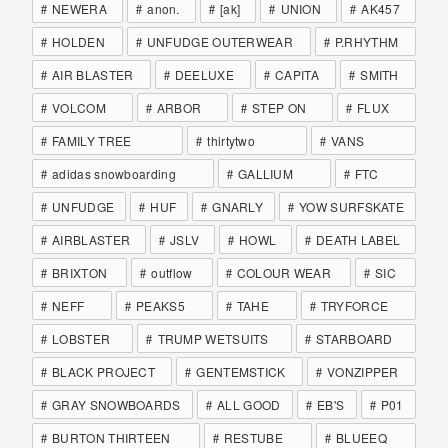
NEWERA
anon.
[ak]
UNION
AK457
HOLDEN
UNFUDGE OUTERWEAR
P.RHYTHM
AIR BLASTER
DEELUXE
CAPITA
SMITH
VOLCOM
ARBOR
STEP ON
FLUX
FAMILY TREE
thirtytwo
VANS
adidas snowboarding
GALLIUM
FTC
UNFUDGE
HUF
GNARLY
YOW SURFSKATE
AIRBLASTER
JSLV
HOWL
DEATH LABEL
BRIXTON
outflow
COLOUR WEAR
SIC
NEFF
PEAKS5
TAHE
TRYFORCE
LOBSTER
TRUMP WETSUITS
STARBOARD
BLACK PROJECT
GENTEMSTICK
VONZIPPER
GRAY SNOWBOARDS
ALL GOOD
EB'S
P01
BURTON THIRTEEN
RESTUBE
BLUEEQ