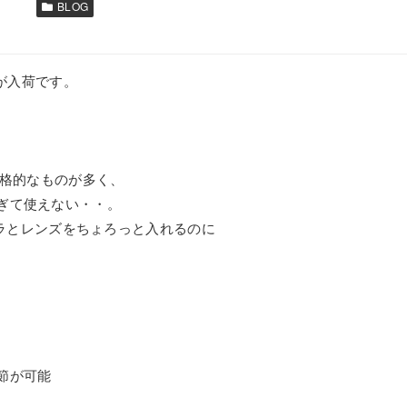
BLOG
Gが入荷です。
本格的なものが多く、
ぎて使えない・・。
はカメラとレンズをちょろっと入れるのに
節が可能