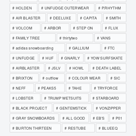
HOLDEN
UNFUDGE OUTERWEAR
P.RHYTHM
AIR BLASTER
DEELUXE
CAPITA
SMITH
VOLCOM
ARBOR
STEP ON
FLUX
FAMILY TREE
thirtytwo
VANS
adidas snowboarding
GALLIUM
FTC
UNFUDGE
HUF
GNARLY
YOW SURFSKATE
AIRBLASTER
JSLV
HOWL
DEATH LABEL
BRIXTON
outflow
COLOUR WEAR
SIC
NEFF
PEAKS5
TAHE
TRYFORCE
LOBSTER
TRUMP WETSUITS
STARBOARD
BLACK PROJECT
GENTEMSTICK
VONZIPPER
GRAY SNOWBOARDS
ALL GOOD
EB'S
P01
BURTON THIRTEEN
RESTUBE
BLUEEQ