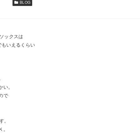
BLOG
指ソックスは
でもいえるくらい
も
かい。
ので
です。
Ｋ。